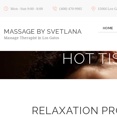
Mon - Sun 9:00 - 8:00
(408) 470-9985
15066 Los G
HOME
MASSAGE BY SVETLANA
Massage Therapist in Los Gatos
HOT T
RELAXATION P