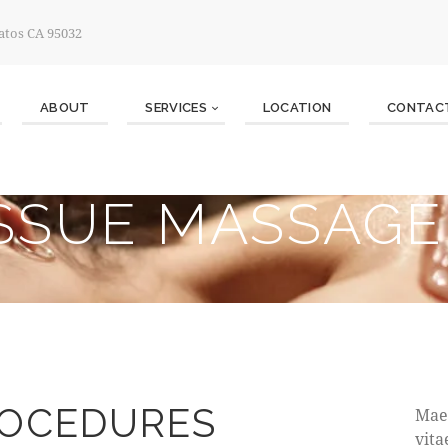
atos CA 95032
ABOUT
SERVICES
LOCATION
CONTAC
ISSUE MASSAGE
ROCEDURES
Maec
vita