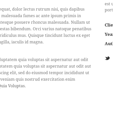
est 
quat, dolor lectus rutrum nisi, quis dapibus
port
t malesuada fames ac ante ipsum primis in
entesque posuere rhoncus malesuada. Nullam ut
Cli
egestas bibendum. Orci varius natoque penatibus
Yea
ridiculus mus. Quisque tincidunt luctus ex eget
ngilla, iaculis id magna.
Aut
uptatem quia voluptas sit aspernatur aut odit
tatem quia voluptas sit aspernatur aut odit aut
iscing elit, sed do eiusmod tempor incididunt ut
 veniam quis nostrud exercitation enim
uia Voluptas.